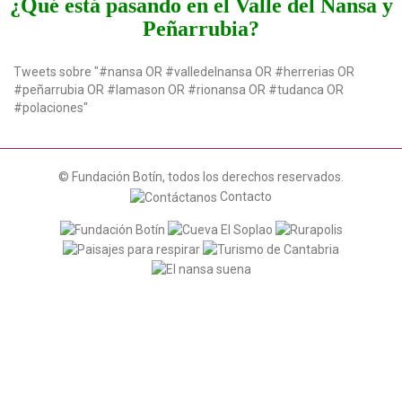
¿Qué está pasando en el Valle del Nansa y
t
Peñarrubia?
i
o
n
Tweets sobre "#nansa OR #valledelnansa OR #herrerias OR
#peñarrubia OR #lamason OR #rionansa OR #tudanca OR
#polaciones"
© Fundación Botín, todos los derechos reservados.
Contacto