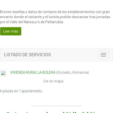
Breves reseñas y datos de contacto de los establecimientos con gran
encanto donde el visitante y el turista podrán descansar tras jornadas
por el Valle del Nansa y/o de Peñarrubia.
Leer más
LISTADO DE SERVICIOS
T
o
g
g
VIVIENDA RURAL LA BOLERA
(
Rozadío
,
Rionansa
)
l
e
Ver en mapa
n
a
6 plazas en 1 apartamento.
v
i
g
a