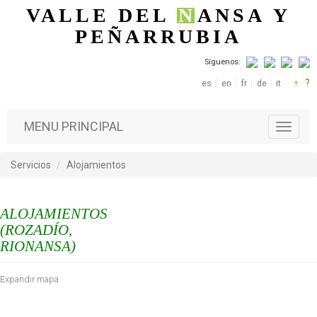
Pasar al contenido principal
VALLE DEL
N
ANSA
Y
PEÑARRUBIA
Síguenos:
+
?
es
en
fr
de
it
MENU PRINCIPAL
T
o
g
Servicios
Alojamientos
g
l
e
ALOJAMIENTOS
n
a
(ROZADÍO,
v
RIONANSA)
i
g
Expandir mapa
a
t
i