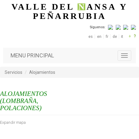
Pasar al contenido principal
VALLE DEL
N
ANSA
Y
PEÑARRUBIA
Síguenos:
+
?
es
en
fr
de
it
MENU PRINCIPAL
T
o
g
Servicios
Alojamientos
g
l
e
ALOJAMIENTOS
n
a
(LOMBRAÑA,
v
POLACIONES)
i
g
Expandir mapa
a
t
i