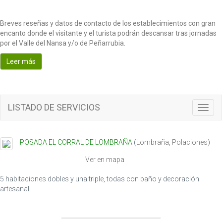
Breves reseñas y datos de contacto de los establecimientos con gran
encanto donde el visitante y el turista podrán descansar tras jornadas
por el Valle del Nansa y/o de Peñarrubia.
Leer más
LISTADO DE SERVICIOS
T
o
g
g
POSADA EL CORRAL DE LOMBRAÑA
(
Lombraña
,
Polaciones
)
l
e
Ver en mapa
n
a
5 habitaciones dobles y una triple, todas con baño y decoración
v
artesanal.
i
g
a