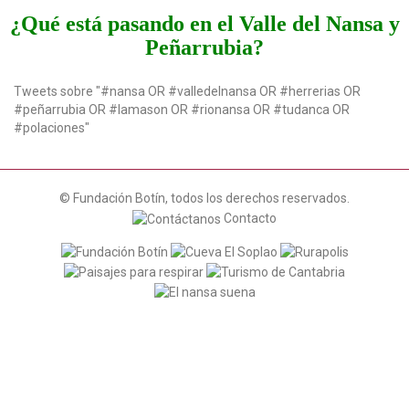
t
¿Qué está pasando en el Valle del Nansa y
i
Peñarrubia?
o
n
Tweets sobre "#nansa OR #valledelnansa OR #herrerias OR
#peñarrubia OR #lamason OR #rionansa OR #tudanca OR
#polaciones"
© Fundación Botín, todos los derechos reservados.
Contacto