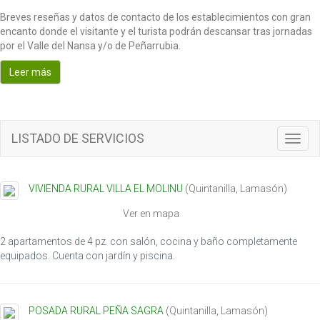
Breves reseñas y datos de contacto de los establecimientos con gran
encanto donde el visitante y el turista podrán descansar tras jornadas
por el Valle del Nansa y/o de Peñarrubia.
Leer más
LISTADO DE SERVICIOS
T
o
g
g
VIVIENDA RURAL VILLA EL MOLINU
(
Quintanilla
,
Lamasón
)
l
e
Ver en mapa
n
a
2 apartamentos de 4 pz. con salón, cocina y baño completamente
v
equipados. Cuenta con jardín y piscina.
i
g
a
POSADA RURAL PEÑA SAGRA
(
Quintanilla
,
Lamasón
)
t