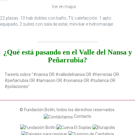
i
Ver en mapa
o
n
22 plazas. 10 hab dobles con baño, TV, calefacción. 1 apto.
equipado, 2 suites con sala de estar, mini-bar e hidromasaje.
¿Qué está pasando en el Valle del Nansa y
Peñarrubia?
Tweets sobre "#nansa OR #valledelnansa OR #herrerias OR
#peñarrubia OR #lamason OR #rionansa OR #tudanca OR
#polaciones"
© Fundación Botín, todos los derechos reservados.
Contacto