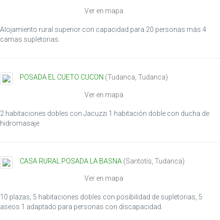
i
Ver en mapa
o
n
Alojamiento rural superior con capacidad para 20 personas más 4
camas supletorias.
POSADA EL CUETO CUCON
(
Tudanca
,
Tudanca
)
Ver en mapa
2 habitaciones dobles con Jacuzzi 1 habitación doble con ducha de
hidromasaje
CASA RURAL POSADA LA BASNA
(
Santotís
,
Tudanca
)
Ver en mapa
10 plazas, 5 habitaciones dobles con posibilidad de supletorias, 5
aseos 1 adaptado para personas con discapacidad.