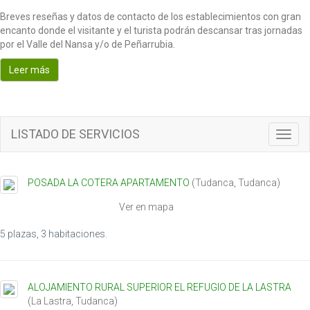
Breves reseñas y datos de contacto de los establecimientos con gran
encanto donde el visitante y el turista podrán descansar tras jornadas
por el Valle del Nansa y/o de Peñarrubia.
Leer más
LISTADO DE SERVICIOS
T
o
g
g
POSADA LA COTERA APARTAMENTO
(
Tudanca
,
Tudanca
)
l
e
Ver en mapa
n
a
5 plazas, 3 habitaciones.
v
i
g
ALOJAMIENTO RURAL SUPERIOR EL REFUGIO DE LA LASTRA
a
(
La Lastra
,
Tudanca
)
t