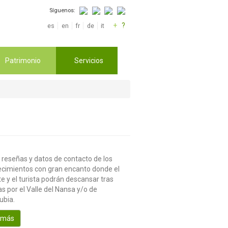
Síguenos:
+
?
es
en
fr
de
it
Patrimonio
Servicios
 reseñas y datos de contacto de los
ecimientos con gran encanto donde el
te y el turista podrán descansar tras
s por el Valle del Nansa y/o de
ubia.
 más