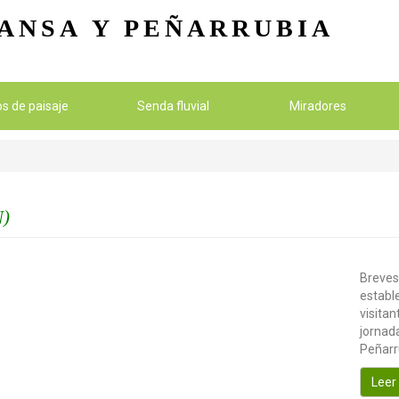
Pasar al contenido principal
ANSA
Y PEÑARRUBIA
ios de paisaje
Senda fluvial
Miradores
)
Breves
establ
visitan
jornada
Peñarr
Leer