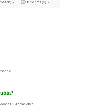
Lamasón)
Elementos (5)
omasaje.
rubia?
udanca OR #polaciones"