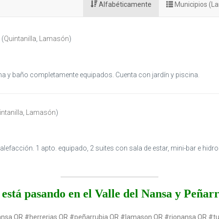
Alfabéticamente
Municipios (
(
Quintanilla
,
Lamasón
)
na y baño completamente equipados. Cuenta con jardín y piscina.
ntanilla
,
Lamasón
)
lefacción. 1 apto. equipado, 2 suites con sala de estar, mini-bar e hidr
está pasando en el Valle del Nansa y Peñar
ansa OR #herrerias OR #peñarrubia OR #lamason OR #rionansa OR #t