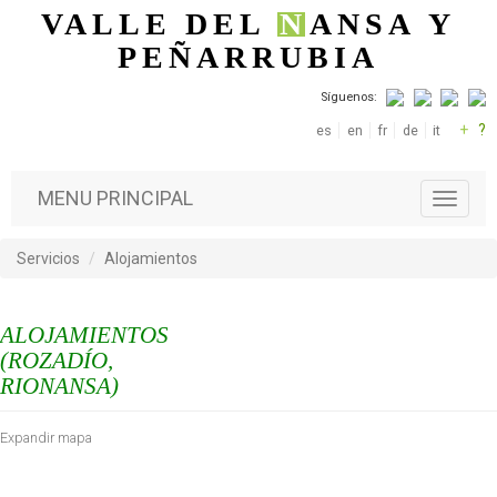
Pasar al contenido principal
VALLE DEL
N
ANSA
Y
PEÑARRUBIA
Síguenos:
+
?
es
en
fr
de
it
MENU PRINCIPAL
T
o
g
Servicios
Alojamientos
g
l
e
ALOJAMIENTOS
n
a
(ROZADÍO,
v
RIONANSA)
i
g
Expandir mapa
a
t
i