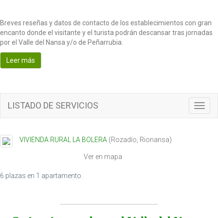
Breves reseñas y datos de contacto de los establecimientos con gran
encanto donde el visitante y el turista podrán descansar tras jornadas
por el Valle del Nansa y/o de Peñarrubia.
Leer más
LISTADO DE SERVICIOS
T
o
g
g
VIVIENDA RURAL LA BOLERA
(
Rozadío
,
Rionansa
)
l
e
Ver en mapa
n
a
6 plazas en 1 apartamento.
v
i
g
a