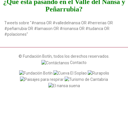
¿Qué está pasando en el Valle del Nansa y
t
Peñarrubia?
i
o
n
Tweets sobre "#nansa OR #valledelnansa OR #herrerias OR
#peñarrubia OR #lamason OR #rionansa OR #tudanca OR
#polaciones"
© Fundación Botín, todos los derechos reservados.
Contacto