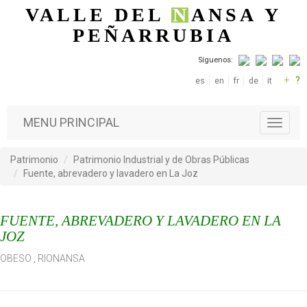
Pasar al contenido principal
VALLE DEL
N
ANSA
Y
PEÑARRUBIA
Síguenos:
+
?
es
en
fr
de
it
MENU PRINCIPAL
T
o
g
Patrimonio
Patrimonio Industrial y de Obras Públicas
g
Fuente, abrevadero y lavadero en La Joz
l
e
n
FUENTE, ABREVADERO Y LAVADERO EN LA
a
v
JOZ
i
OBESO
,
RIONANSA
g
a
t
i