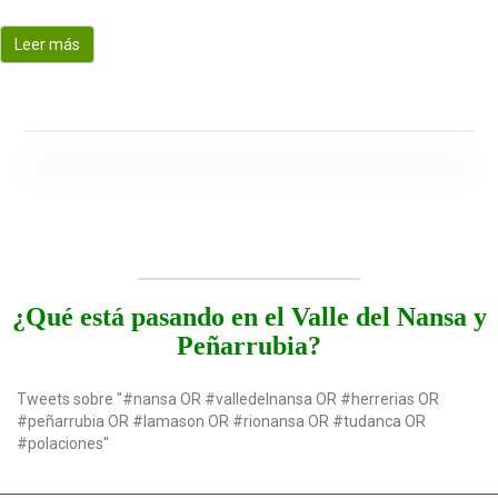
o
n
Leer más
¿Qué está pasando en el Valle del Nansa y
Peñarrubia?
Tweets sobre "#nansa OR #valledelnansa OR #herrerias OR
#peñarrubia OR #lamason OR #rionansa OR #tudanca OR
#polaciones"