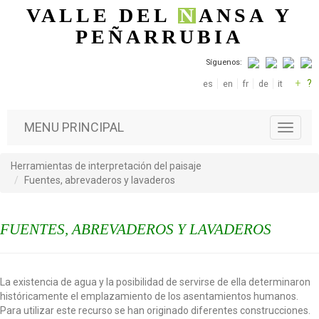
Pasar al contenido principal
VALLE DEL
N
ANSA
Y
PEÑARRUBIA
Síguenos:
+
?
es
en
fr
de
it
MENU PRINCIPAL
T
o
g
Herramientas de interpretación del paisaje
g
Fuentes, abrevaderos y lavaderos
l
e
n
FUENTES, ABREVADEROS Y LAVADEROS
a
v
i
g
La existencia de agua y la posibilidad de servirse de ella determinaron
a
históricamente el emplazamiento de los asentamientos humanos.
t
Para utilizar este recurso se han originado diferentes construcciones.
i