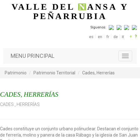
Pasar al contenido principal
VALLE DEL
N
ANSA
Y
PEÑARRUBIA
Síguenos:
+
?
es
en
fr
de
it
MENU PRINCIPAL
T
o
g
Patrimonio
Patrimonio Territorial
Cades, Herrerías
g
l
e
CADES, HERRERÍAS
n
a
CADES
,
HERRERÍAS
v
i
g
a
Cades constituye un conjunto urbano polinuclear. Destacan el conjunto
t
de ferrería, molino y panera de la casa Rábago y la iglesia de San Juan
i