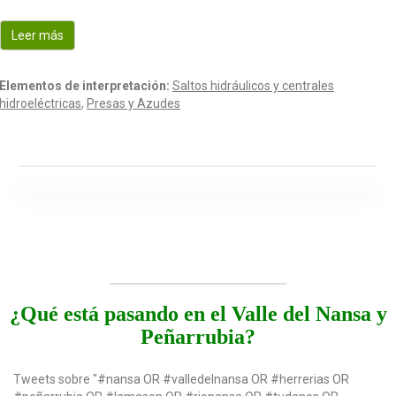
o
n
Leer más
Elementos de interpretación:
Saltos hidráulicos y centrales
hidroeléctricas
,
Presas y Azudes
¿Qué está pasando en el Valle del Nansa y
Peñarrubia?
Tweets sobre "#nansa OR #valledelnansa OR #herrerias OR