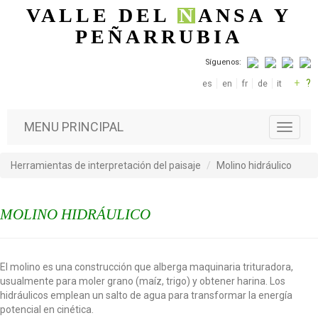
Pasar al contenido principal
VALLE DEL
N
ANSA
Y
PEÑARRUBIA
Síguenos:
+
?
es
en
fr
de
it
MENU PRINCIPAL
T
o
g
Herramientas de interpretación del paisaje
Molino hidráulico
g
l
e
MOLINO HIDRÁULICO
n
a
v
i
El molino es una construcción que alberga maquinaria trituradora,
g
usualmente para moler grano (maíz, trigo) y obtener harina. Los
a
hidráulicos emplean un salto de agua para transformar la energía
t
potencial en cinética.
i