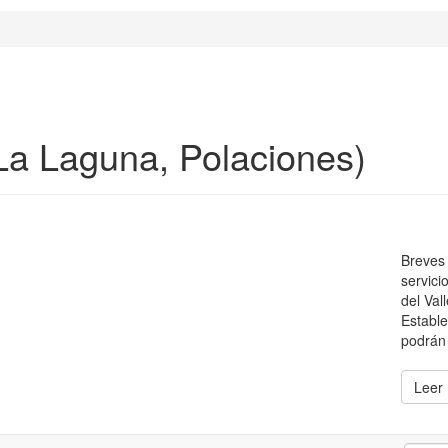
La Laguna, Polaciones)
Breves 
servici
del Val
Estable
podrán 
Leer