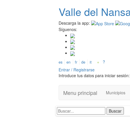
Pasar
Valle del
N
ans
al
contenido
principal
Descarga la app:
Síguenos:
+
?
es
en
fr
de
it
Entrar / Registrarse
Introduce tus datos para iniciar sesión:
Menu principal
Municipios