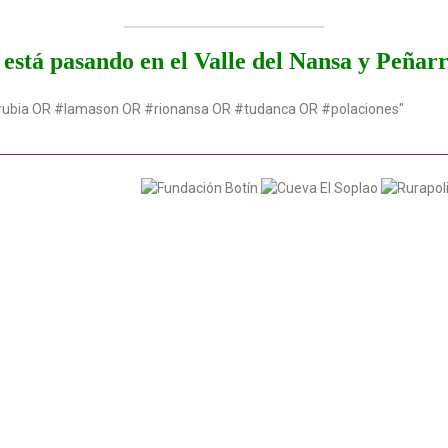
está pasando en el Valle del Nansa y Peñar
rubia OR #lamason OR #rionansa OR #tudanca OR #polaciones"