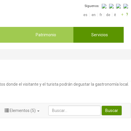
Síguenos:
+
?
es
en
fr
de
it
Patrimonio
Servicios
os donde el visitante y el turista podrán degustar la gastronomía local.
Elementos (5)
Buscar