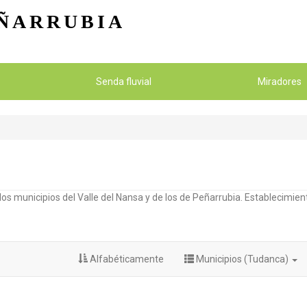
Pasar al contenido principal
ÑARRUBIA
Senda fluvial
Miradores
os municipios del Valle del Nansa y de los de Peñarrubia. Establecimient
Alfabéticamente
Municipios (Tudanca)