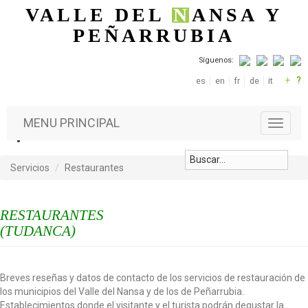
Pasar al contenido principal
VALLE DEL
N
ANSA
Y
PEÑARRUBIA
Síguenos:
+
?
es
en
fr
de
it
MENU PRINCIPAL
T
o
g
g
Servicios
Restaurantes
l
e
n
RESTAURANTES
a
(TUDANCA)
v
i
g
a
Breves reseñas y datos de contacto de los servicios de restauración de
t
los municipios del Valle del Nansa y de los de Peñarrubia.
i
Establecimientos donde el visitante y el turista podrán degustar la