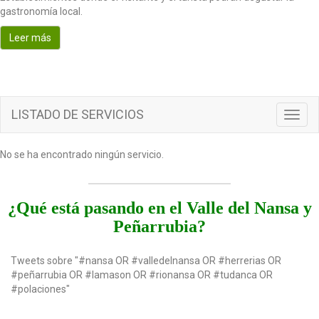
o
gastronomía local.
n
Leer más
LISTADO DE SERVICIOS
T
o
g
No se ha encontrado ningún servicio.
g
l
e
n
¿Qué está pasando en el Valle del Nansa y
a
Peñarrubia?
v
i
g
Tweets sobre "#nansa OR #valledelnansa OR #herrerias OR
a
#peñarrubia OR #lamason OR #rionansa OR #tudanca OR
t
#polaciones"
i
o