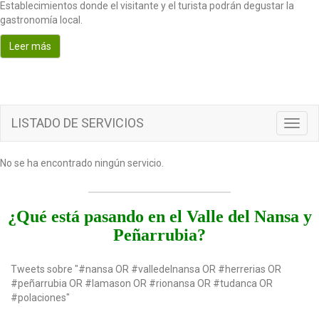
Establecimientos donde el visitante y el turista podrán degustar la
o
gastronomía local.
n
Leer más
LISTADO DE SERVICIOS
T
o
g
No se ha encontrado ningún servicio.
g
l
e
n
¿Qué está pasando en el Valle del Nansa y
a
Peñarrubia?
v
i
g
Tweets sobre "#nansa OR #valledelnansa OR #herrerias OR
a
#peñarrubia OR #lamason OR #rionansa OR #tudanca OR
t
#polaciones"
i