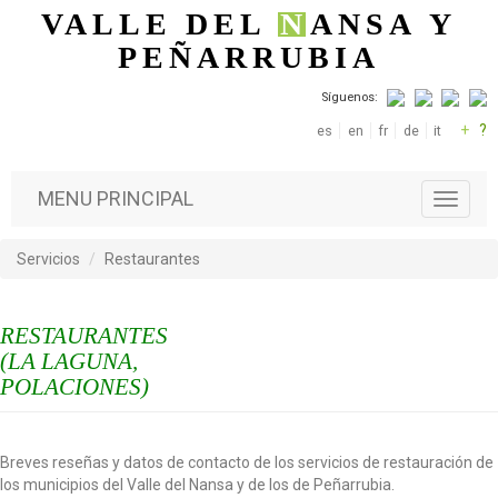
Pasar al contenido principal
VALLE DEL
N
ANSA
Y
PEÑARRUBIA
Síguenos:
+
?
es
en
fr
de
it
MENU PRINCIPAL
T
o
g
Servicios
Restaurantes
g
l
e
RESTAURANTES
n
a
(LA LAGUNA,
v
POLACIONES)
i
g
a
Breves reseñas y datos de contacto de los servicios de restauración de
t
los municipios del Valle del Nansa y de los de Peñarrubia.
i