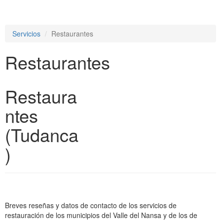
e
n
a
Servicios
Restaurantes
v
i
Restaurantes
g
a
t
i
Restaura
o
n
ntes
(Tudanca
)
Breves reseñas y datos de contacto de los servicios de
restauración de los municipios del Valle del Nansa y de los de