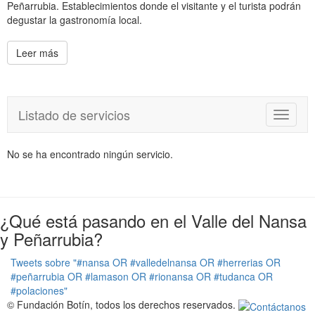
Peñarrubia. Establecimientos donde el visitante y el turista podrán
degustar la gastronomía local.
Leer más
Listado de servicios
T
o
g
No se ha encontrado ningún servicio.
g
l
e
n
a
¿Qué está pasando en el Valle del Nansa
v
y Peñarrubia?
i
g
Tweets sobre "#nansa OR #valledelnansa OR #herrerias OR
a
#peñarrubia OR #lamason OR #rionansa OR #tudanca OR
t
#polaciones"
i
© Fundación Botín, todos los derechos reservados.
o