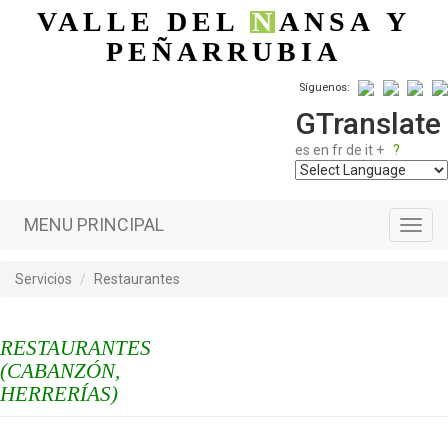
Pasar al contenido principal
VALLE DEL
N
ANSA
Y
PEÑARRUBIA
Síguenos:
GTranslate
es
en
fr
de
it
+
?
MENU PRINCIPAL
Toggl
navig
Servicios
Restaurantes
RESTAURANTES
(CABANZÓN,
HERRERÍAS)