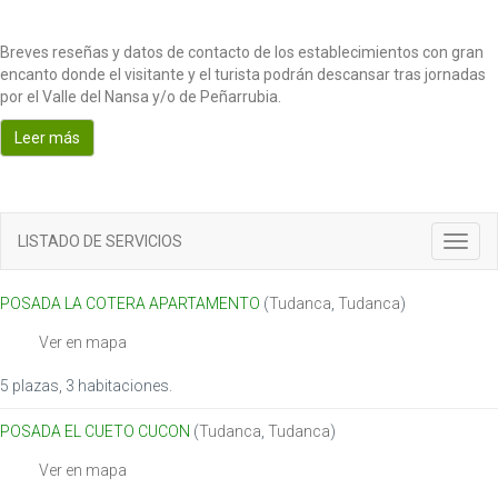
Breves reseñas y datos de contacto de los establecimientos con gran
encanto donde el visitante y el turista podrán descansar tras jornadas
por el Valle del Nansa y/o de Peñarrubia.
Leer más
LISTADO DE SERVICIOS
Toggl
navig
POSADA LA COTERA APARTAMENTO
(
Tudanca
,
Tudanca
)
Ver en mapa
5 plazas, 3 habitaciones.
POSADA EL CUETO CUCON
(
Tudanca
,
Tudanca
)
Ver en mapa