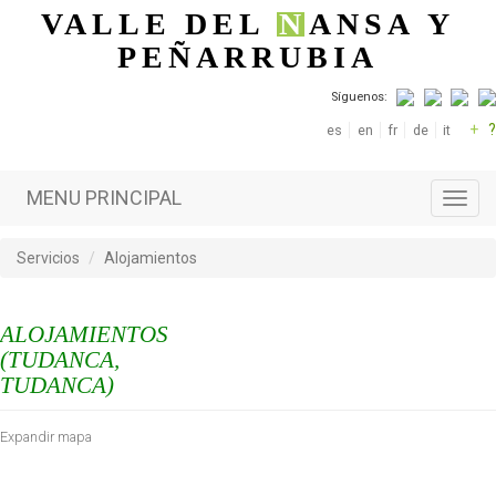
Pasar al contenido principal
VALLE DEL
N
ANSA
Y
PEÑARRUBIA
Síguenos:
+
?
es
en
fr
de
it
MENU PRINCIPAL
Toggl
navig
Servicios
Alojamientos
ALOJAMIENTOS
(TUDANCA,
TUDANCA)
Expandir mapa