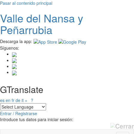
Pasar al contenido principal
Valle del
N
ansa
y
Peñarrubia
Descarga la app:
Síguenos:
GTranslate
es
en
fr
de
it
+
?
Entrar / Registrarse
Introduce tus datos para iniciar sesión: