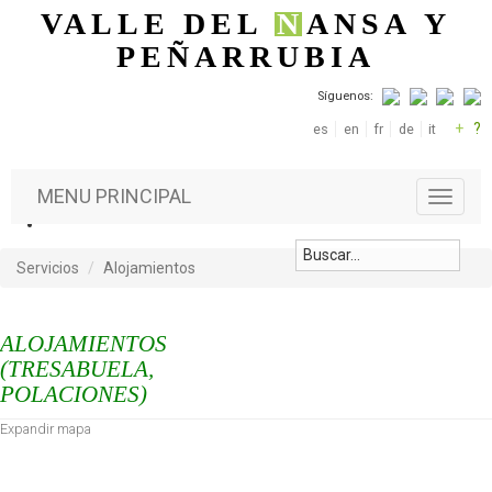
Pasar al contenido principal
VALLE DEL
N
ANSA
Y
PEÑARRUBIA
Síguenos:
+
?
es
en
fr
de
it
MENU PRINCIPAL
T
o
g
g
Servicios
Alojamientos
l
e
n
ALOJAMIENTOS
a
(TRESABUELA,
v
POLACIONES)
i
g
Expandir mapa
a
t
i