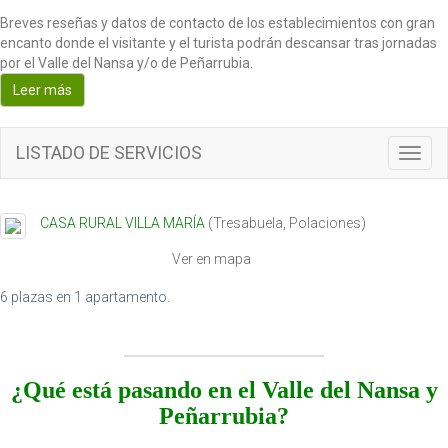
Breves reseñas y datos de contacto de los establecimientos con gran
encanto donde el visitante y el turista podrán descansar tras jornadas
por el Valle del Nansa y/o de Peñarrubia.
Leer más
LISTADO DE SERVICIOS
T
o
g
g
CASA RURAL VILLA MARÍA
(
Tresabuela
,
Polaciones
)
l
e
Ver en mapa
n
a
6 plazas en 1 apartamento.
v
i
g
a
¿Qué está pasando en el Valle del Nansa y
t
Peñarrubia?
i
o