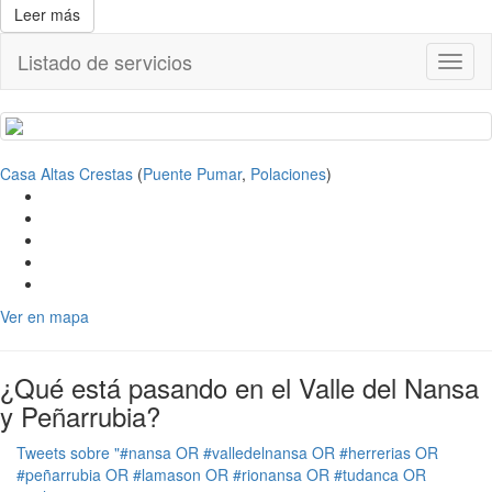
Leer más
Listado de servicios
Toggl
naviga
Casa Altas Crestas
(
Puente Pumar
,
Polaciones
)
Ver en mapa
¿Qué está pasando en el Valle del Nansa
y Peñarrubia?
Tweets sobre "#nansa OR #valledelnansa OR #herrerias OR
#peñarrubia OR #lamason OR #rionansa OR #tudanca OR