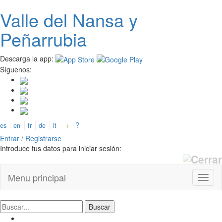
Valle del
N
ansa
y
Pasar
al
Peñarrubia
contenido
principal
Descarga la app:
Síguenos:
+
?
es
en
fr
de
it
Entrar / Registrarse
Introduce tus datos para iniciar sesión:
Menu principal
Toggl
naviga