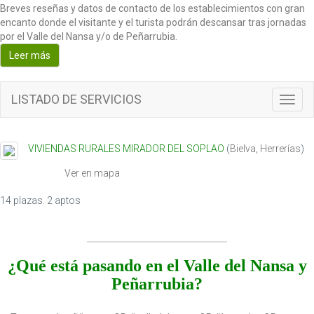
Breves reseñas y datos de contacto de los establecimientos con gran
encanto donde el visitante y el turista podrán descansar tras jornadas
por el Valle del Nansa y/o de Peñarrubia.
Leer más
LISTADO DE SERVICIOS
T
o
g
g
VIVIENDAS RURALES MIRADOR DEL SOPLAO
(
Bielva
,
Herrerías
)
l
e
Ver en mapa
n
a
14 plazas. 2 aptos
v
i
g
a
¿Qué está pasando en el Valle del Nansa y
t
Peñarrubia?
i
o
n