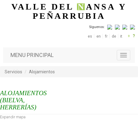
Pasar al contenido principal
VALLE DEL
N
ANSA
Y
PEÑARRUBIA
Síguenos:
+
?
es
en
fr
de
it
MENU PRINCIPAL
T
o
g
Servicios
Alojamientos
g
l
e
ALOJAMIENTOS
n
a
(BIELVA,
v
HERRERÍAS)
i
Expandir mapa
g
a
t
i