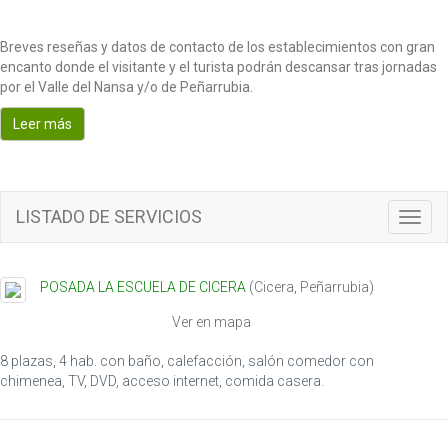
Breves reseñas y datos de contacto de los establecimientos con gran
encanto donde el visitante y el turista podrán descansar tras jornadas
por el Valle del Nansa y/o de Peñarrubia.
Leer más
LISTADO DE SERVICIOS
T
o
g
g
POSADA LA ESCUELA DE CICERA
(
Cicera
,
Peñarrubia
)
l
e
Ver en mapa
n
a
8 plazas, 4 hab. con baño, calefacción, salón comedor con
v
chimenea, TV, DVD, acceso internet, comida casera.
i
g
a