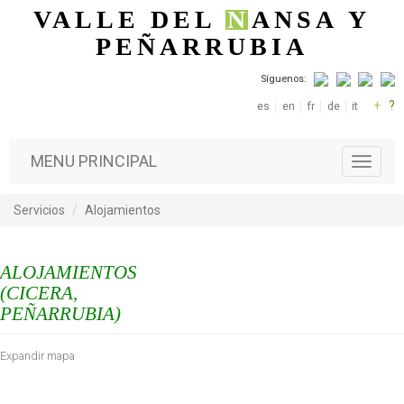
Pasar al contenido principal
VALLE DEL
N
ANSA
Y
PEÑARRUBIA
Síguenos:
+
?
es
en
fr
de
it
MENU PRINCIPAL
T
o
g
Servicios
Alojamientos
g
l
e
ALOJAMIENTOS
n
a
(CICERA,
v
PEÑARRUBIA)
i
g
Expandir mapa
a
t
i