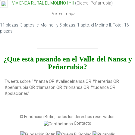
VIVIENDA RURAL EL MOLINO I Y II
(
Cicera
,
Peñarrubia
)
t
i
Ver en mapa
o
n
11 plazas, 3 aptos. el Molino I y 5 plazas, 1 apto. el Molino II. Total: 16
plazas.
¿Qué está pasando en el Valle del Nansa y
Peñarrubia?
Tweets sobre "#nansa OR #valledelnansa OR #herrerias OR
#peñarrubia OR #lamason OR #rionansa OR #tudanca OR
#polaciones"
© Fundación Botín, todos los derechos reservados.
Contacto