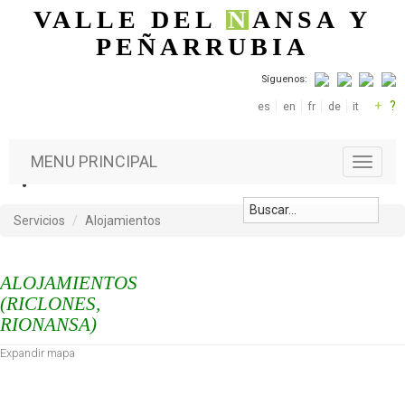
Pasar al contenido principal
VALLE DEL
N
ANSA
Y
PEÑARRUBIA
Síguenos:
+
?
es
en
fr
de
it
MENU PRINCIPAL
T
o
g
g
Servicios
Alojamientos
l
e
n
ALOJAMIENTOS
a
(RICLONES,
v
RIONANSA)
i
g
Expandir mapa
a
t
i