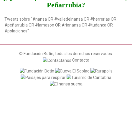
n
Peñarrubia?
Tweets sobre "#nansa OR #valledelnansa OR #herrerias OR
#peñarrubia OR #lamason OR #rionansa OR #tudanca OR
#polaciones"
© Fundación Botín, todos los derechos reservados.
Contacto