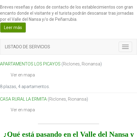
Breves reseñas y datos de contacto de los establecimientos con gran
encanto donde el visitante y el turista podrán descansar tras jornadas
por el Valle del Nansa y/o de Peñarrubia.
Leer más
LISTADO DE SERVICIOS
T
o
g
APARTAMENTOS LOS PICAYOS
(
Riclones
,
Rionansa
)
g
l
Ver en mapa
e
n
8 plazas, 4 apartamentos.
a
v
CASA RURAL LA ERMITA
(
Riclones
,
Rionansa
)
i
g
Ver en mapa
a
t
i
¿Qué está pasando en el Valle del Nansa y
o