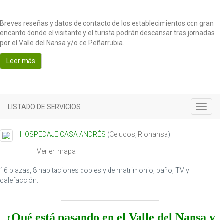
Breves reseñas y datos de contacto de los establecimientos con gran
encanto donde el visitante y el turista podrán descansar tras jornadas
por el Valle del Nansa y/o de Peñarrubia.
Leer más
LISTADO DE SERVICIOS
T
o
g
HOSPEDAJE CASA ANDRÉS
(
Celucos
,
Rionansa
)
g
l
Ver en mapa
e
n
16 plazas, 8 habitaciones dobles y de matrimonio, baño, TV y
a
calefacción.
v
i
g
¿Qué está pasando en el Valle del Nansa y
a