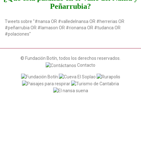
t
Peñarrubia?
i
o
Tweets sobre "#nansa OR #valledelnansa OR #herrerias OR
n
#peñarrubia OR #lamason OR #rionansa OR #tudanca OR
#polaciones"
© Fundación Botín, todos los derechos reservados.
Contacto