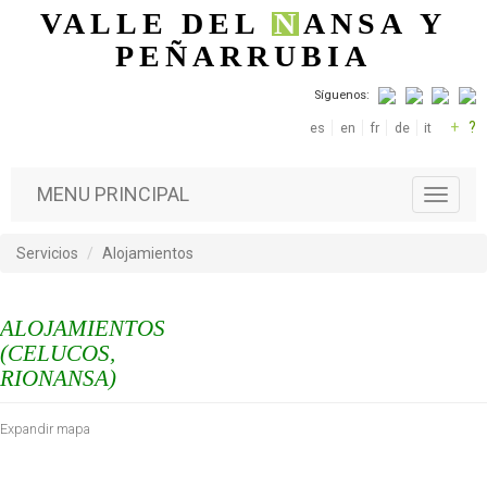
Pasar al contenido principal
VALLE DEL
N
ANSA
Y
PEÑARRUBIA
Síguenos:
+
?
es
en
fr
de
it
MENU PRINCIPAL
T
o
g
Servicios
Alojamientos
g
l
e
ALOJAMIENTOS
n
a
(CELUCOS,
v
RIONANSA)
i
g
Expandir mapa
a
t
i