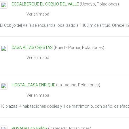
ECOALBERGUE EL COBIJO DEL VALLE
(
Uznayo
,
Polaciones
)
Ver en mapa
El Cobijo del Valle se encuentra localizado a 1400 m de altitud. Ofrece 1
CASA ALTAS CRESTAS
(
Puente Pumar
,
Polaciones
)
Ver en mapa
HOSTAL CASA ENRIQUE
(
La Laguna
,
Polaciones
)
Ver en mapa
10 plazas, 4 habitaciones dobles y 1 de matrimonio, con baño, calefacc
POSADA LAS ERÍAS
(
Callecedo
,
Polaciones
)