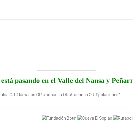
está pasando en el Valle del Nansa y Peñar
rubia OR #lamason OR #rionansa OR #tudanca OR #polaciones"