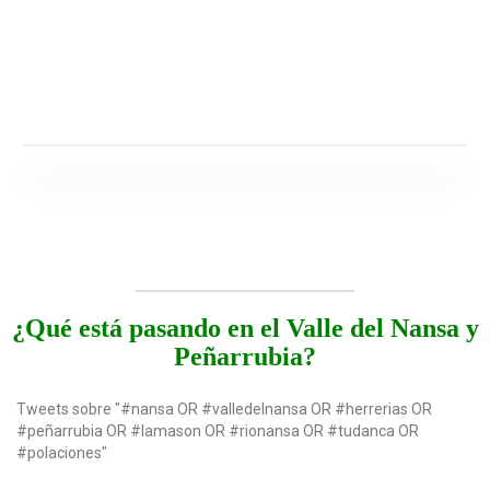
¿Qué está pasando en el Valle del Nansa y
Peñarrubia?
Tweets sobre "#nansa OR #valledelnansa OR #herrerias OR
#peñarrubia OR #lamason OR #rionansa OR #tudanca OR
#polaciones"