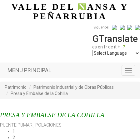
Pasar al contenido principal
VALLE DEL
N
ANSA
Y
PEÑARRUBIA
Síguenos:
GTranslate
es
en
fr
de
it
+
?
MENU PRINCIPAL
Toggl
navig
Patrimonio
Patrimonio Industrial y de Obras Públicas
Presa y Embalse de la Cohilla
PRESA Y EMBALSE DE LA COHILLA
PUENTE PUMAR
,
POLACIONES
1
2