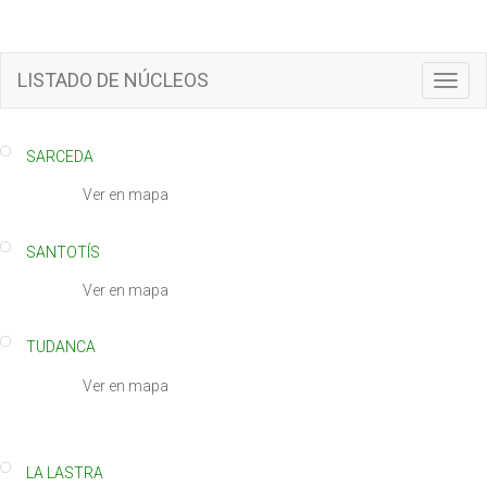
LISTADO DE NÚCLEOS
T
o
g
g
SARCEDA
l
e
Ver en mapa
n
a
SANTOTÍS
v
i
Ver en mapa
g
a
t
TUDANCA
i
Ver en mapa
o
n
LA LASTRA