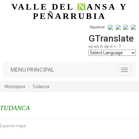
Pasar al contenido principal
VALLE DEL
N
ANSA
Y
PEÑARRUBIA
Síguenos:
GTranslate
es
en
fr
de
it
+
?
MENU PRINCIPAL
T
o
g
Municipios
Tudanca
g
l
e
TUDANCA
n
a
v
Expandir mapa
i
g
a