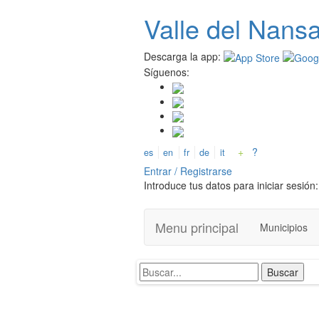
Pasar
Valle del
N
ans
al
contenido
principal
Descarga la app:
Síguenos:
+
?
es
en
fr
de
it
Entrar / Registrarse
Introduce tus datos para iniciar sesión:
Menu principal
Municipios