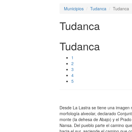
Municipios
Tudanca
Tudanca
Tudanca
Tudanca
1
2
3
4
5
Desde La Lastra se tiene una imagen 
morfología alveolar, declarado Conjunt
monte (la dehesa de Abajo) y el Prado C
Nansa. Del pueblo parte el camino que, 
hacia el sur, asciende el camino que co