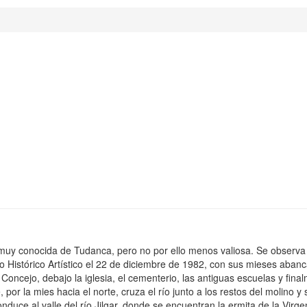
muy conocida de Tudanca, pero no por ello menos valiosa. Se observa
o Histórico Artístico el 22 de diciembre de 1982, con sus mieses aban
oncejo, debajo la iglesia, el cementerio, las antiguas escuelas y finalm
por la mies hacia el norte, cruza el río junto a los restos del molino y
nduce al valle del río Jilgar, donde se encuentran la ermita de la Virge