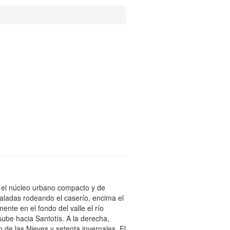
 el núcleo urbano compacto y de
caladas rodeando el caserío, encima el
ente en el fondo del valle el río
 sube hacia Santotís. A la derecha,
n de las Nieves y setenta invernales. El