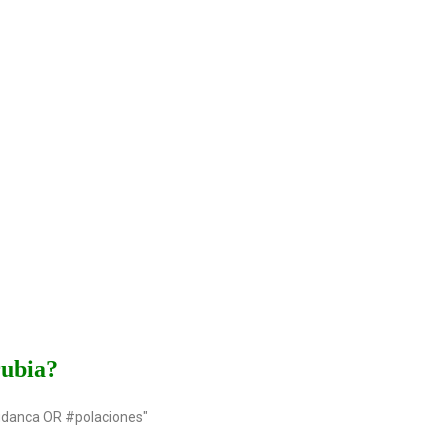
rubia?
udanca OR #polaciones"