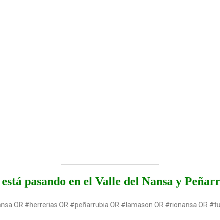
está pasando en el Valle del Nansa y Peñar
ansa OR #herrerias OR #peñarrubia OR #lamason OR #rionansa OR #t