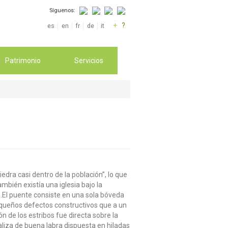
Síguenos:
+
?
es
en
fr
de
it
Patrimonio
Servicios
dra casi dentro de la población”, lo que
bién existía una iglesia bajo la
.El puente consiste en una sola bóveda
queños defectos constructivos que a un
 de los estribos fue directa sobre la
aliza de buena labra dispuesta en hiladas