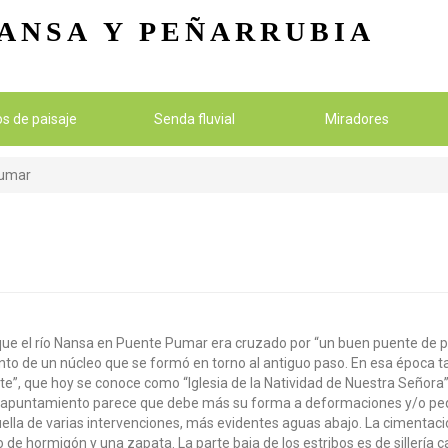
Pasar al contenido principal
ANSA
Y PEÑARRUBIA
ios de paisaje
Senda fluvial
Miradores
Pumar
que el río Nansa en Puente Pumar era cruzado por “un buen puente de pie
nto de un núcleo que se formó en torno al antiguo paso. En esa época tam
e”, que hoy se conoce como “Iglesia de la Natividad de Nuestra Señora”
 El apuntamiento parece que debe más su forma a deformaciones y/o pe
ella de varias intervenciones, más evidentes aguas abajo. La cimentación
de hormigón y una zapata. La parte baja de los estribos es de sillería c