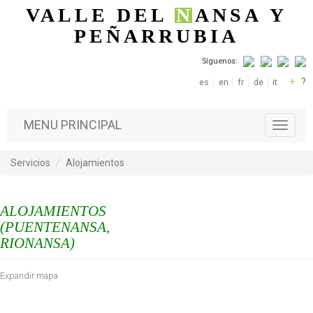
Pasar al contenido principal
VALLE DEL
N
ANSA
Y
PEÑARRUBIA
Síguenos:
+
?
es
en
fr
de
it
MENU PRINCIPAL
T
o
g
Servicios
Alojamientos
g
l
e
ALOJAMIENTOS
n
a
(PUENTENANSA,
v
RIONANSA)
i
g
Expandir mapa
a
t
i