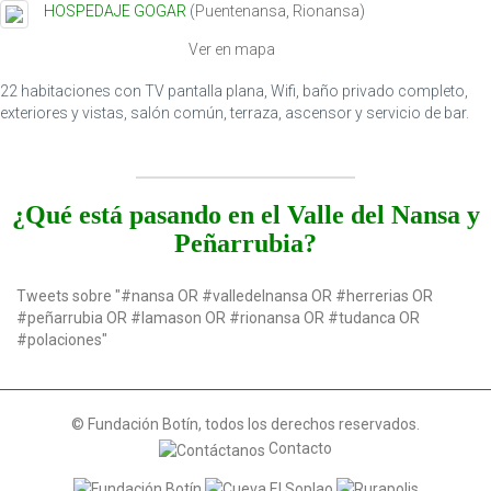
HOSPEDAJE GOGAR
(
Puentenansa
,
Rionansa
)
t
i
Ver en mapa
o
n
22 habitaciones con TV pantalla plana, Wifi, baño privado completo,
exteriores y vistas, salón común, terraza, ascensor y servicio de bar.
¿Qué está pasando en el Valle del Nansa y
Peñarrubia?
Tweets sobre "#nansa OR #valledelnansa OR #herrerias OR
#peñarrubia OR #lamason OR #rionansa OR #tudanca OR
#polaciones"
© Fundación Botín, todos los derechos reservados.
Contacto