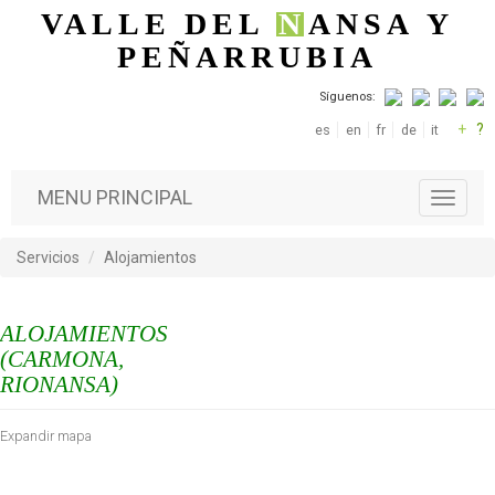
Pasar al contenido principal
VALLE DEL
N
ANSA
Y
PEÑARRUBIA
Síguenos:
+
?
es
en
fr
de
it
MENU PRINCIPAL
T
o
g
Servicios
Alojamientos
g
l
e
ALOJAMIENTOS
n
a
(CARMONA,
v
RIONANSA)
i
g
Expandir mapa
a
t
i