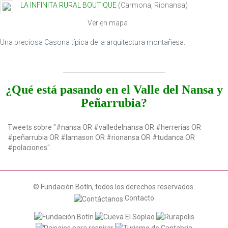
LA INFINITA RURAL BOUTIQUE
(
Carmona
,
Rionansa
)
t
i
Ver en mapa
o
n
Una preciosa Casona típica de la arquitectura montañesa.
¿Qué está pasando en el Valle del Nansa y
Peñarrubia?
Tweets sobre "#nansa OR #valledelnansa OR #herrerias OR
#peñarrubia OR #lamason OR #rionansa OR #tudanca OR
#polaciones"
© Fundación Botín, todos los derechos reservados.
Contacto