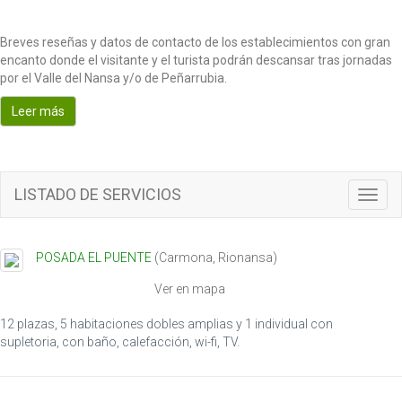
Breves reseñas y datos de contacto de los establecimientos con gran
encanto donde el visitante y el turista podrán descansar tras jornadas
por el Valle del Nansa y/o de Peñarrubia.
Leer más
LISTADO DE SERVICIOS
T
o
g
g
POSADA EL PUENTE
(
Carmona
,
Rionansa
)
l
e
Ver en mapa
n
a
12 plazas, 5 habitaciones dobles amplias y 1 individual con
v
supletoria, con baño, calefacción, wi-fi, TV.
i
g
a