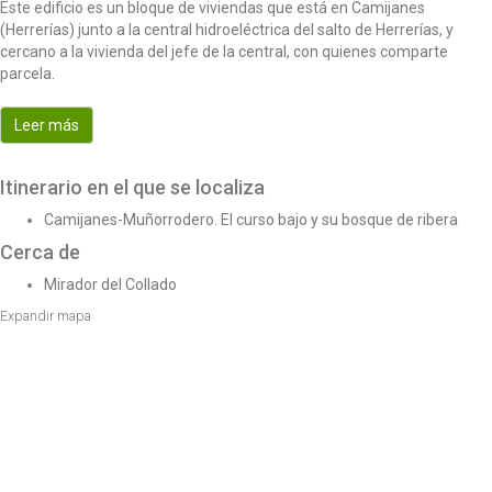
Este edificio es un bloque de viviendas que está en Camijanes
o
(Herrerías) junto a la central hidroeléctrica del salto de Herrerías, y
n
cercano a la vivienda del jefe de la central, con quienes comparte
parcela.
Leer más
Itinerario en el que se localiza
Camijanes-Muñorrodero. El curso bajo y su bosque de ribera
Cerca de
Mirador del Collado
Expandir mapa