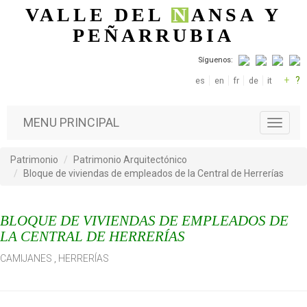
Pasar al contenido principal
VALLE DEL
N
ANSA
Y
PEÑARRUBIA
Síguenos:
+
?
es
en
fr
de
it
MENU PRINCIPAL
T
o
g
Patrimonio
Patrimonio Arquitectónico
g
Bloque de viviendas de empleados de la Central de Herrerías
l
e
n
BLOQUE DE VIVIENDAS DE EMPLEADOS DE
a
v
LA CENTRAL DE HERRERÍAS
i
CAMIJANES
,
HERRERÍAS
g
a
t
i