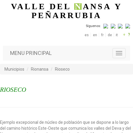
Pasar al contenido principal
VALLE DEL
N
ANSA
Y
PEÑARRUBIA
Síguenos:
+
?
es
en
fr
de
it
MENU PRINCIPAL
T
o
g
Municipios
Rionansa
Rioseco
g
l
e
RIOSECO
n
a
v
i
g
a
Ejemplo excepcional de núcleo de población que se dispone a lo largo
t
del camino histórico Este-Oeste que comunica los valles del Deva y del
i