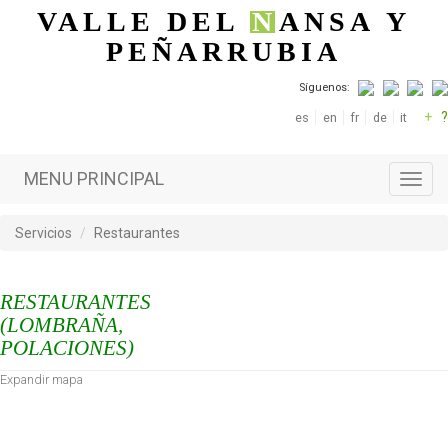
Pasar al contenido principal
VALLE DEL
N
ANSA
Y
PEÑARRUBIA
Síguenos:
+
?
es
en
fr
de
it
MENU PRINCIPAL
Toggl
navig
Servicios
Restaurantes
RESTAURANTES
(LOMBRAÑA,
POLACIONES)
Expandir mapa