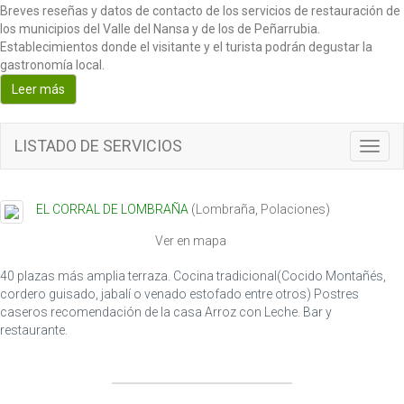
Breves reseñas y datos de contacto de los servicios de restauración de
los municipios del Valle del Nansa y de los de Peñarrubia.
Establecimientos donde el visitante y el turista podrán degustar la
gastronomía local.
Leer más
LISTADO DE SERVICIOS
Toggl
navig
EL CORRAL DE LOMBRAÑA
(
Lombraña
,
Polaciones
)
Ver en mapa
40 plazas más amplia terraza. Cocina tradicional(Cocido Montañés,
cordero guisado, jabalí o venado estofado entre otros) Postres
caseros recomendación de la casa Arroz con Leche. Bar y
restaurante.