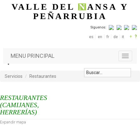
Pasar al contenido principal
VALLE DEL
N
ANSA
Y
PEÑARRUBIA
Síguenos:
+
?
es
en
fr
de
it
MENU PRINCIPAL
T
o
g
g
Servicios
Restaurantes
l
e
n
RESTAURANTES
a
(CAMIJANES,
v
HERRERÍAS)
i
g
Expandir mapa
a
t
i