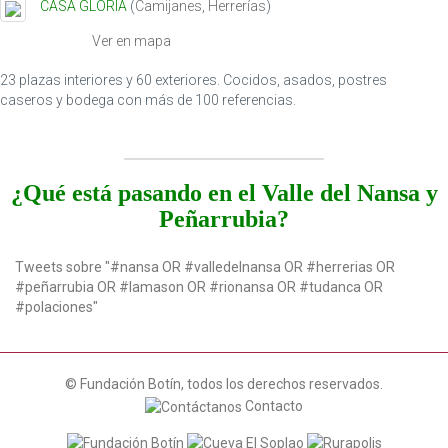
CASA GLORIA
(
Camijanes
,
Herrerías
)
o
n
Ver en mapa
23 plazas interiores y 60 exteriores. Cocidos, asados, postres
caseros y bodega con más de 100 referencias.
¿Qué está pasando en el Valle del Nansa y
Peñarrubia?
Tweets sobre "#nansa OR #valledelnansa OR #herrerias OR
#peñarrubia OR #lamason OR #rionansa OR #tudanca OR
#polaciones"
© Fundación Botín, todos los derechos reservados.
Contacto