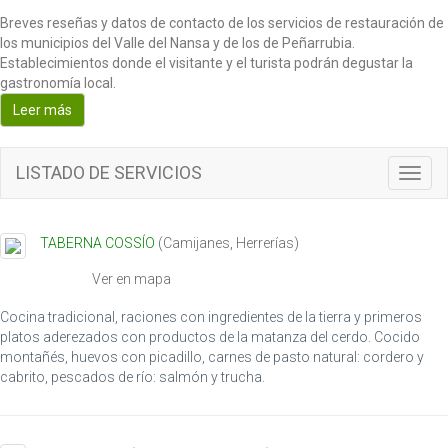
Breves reseñas y datos de contacto de los servicios de restauración de
los municipios del Valle del Nansa y de los de Peñarrubia.
Establecimientos donde el visitante y el turista podrán degustar la
gastronomía local.
Leer más
LISTADO DE SERVICIOS
T
o
g
g
TABERNA COSSÍO
(
Camijanes
,
Herrerías
)
l
e
Ver en mapa
n
a
Cocina tradicional, raciones con ingredientes de la tierra y primeros
v
platos aderezados con productos de la matanza del cerdo. Cocido
i
montañés, huevos con picadillo, carnes de pasto natural: cordero y
g
cabrito, pescados de río: salmón y trucha.
a
t
i