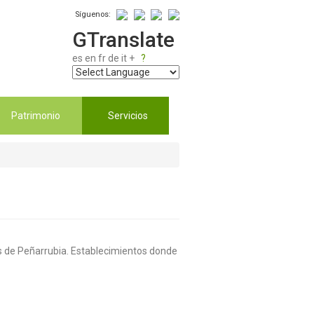
Síguenos:
GTranslate
es
en
fr
de
it
+
?
Patrimonio
Servicios
los de Peñarrubia. Establecimientos donde