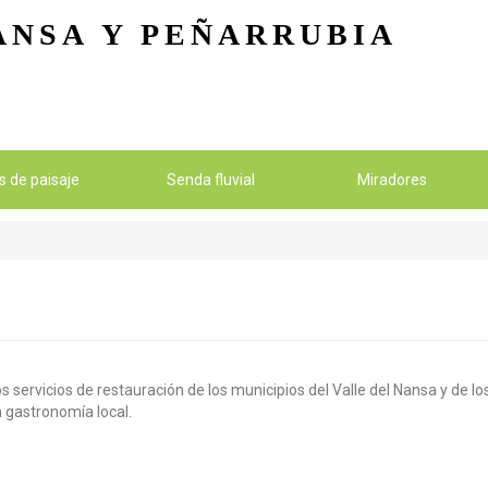
Pasar al contenido principal
ANSA
Y PEÑARRUBIA
os de paisaje
Senda fluvial
Miradores
s servicios de restauración de los municipios del Valle del Nansa y de 
la gastronomía local.