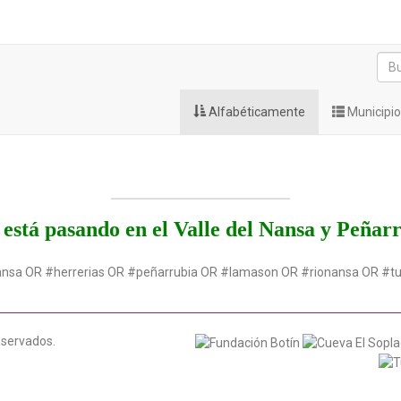
Alfabéticamente
Municipi
está pasando en el Valle del Nansa y Peñar
ansa OR #herrerias OR #peñarrubia OR #lamason OR #rionansa OR #t
eservados.