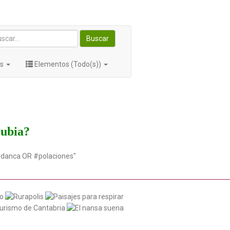
Buscar
os
Elementos (Todo(s))
rubia?
udanca OR #polaciones"