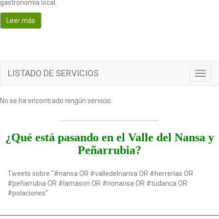
gastronomía local.
o
n
Leer más
LISTADO DE SERVICIOS
T
o
g
No se ha encontrado ningún servicio.
g
l
e
n
¿Qué está pasando en el Valle del Nansa y
a
Peñarrubia?
v
i
g
Tweets sobre "#nansa OR #valledelnansa OR #herrerias OR
a
#peñarrubia OR #lamason OR #rionansa OR #tudanca OR
t
#polaciones"
i
o