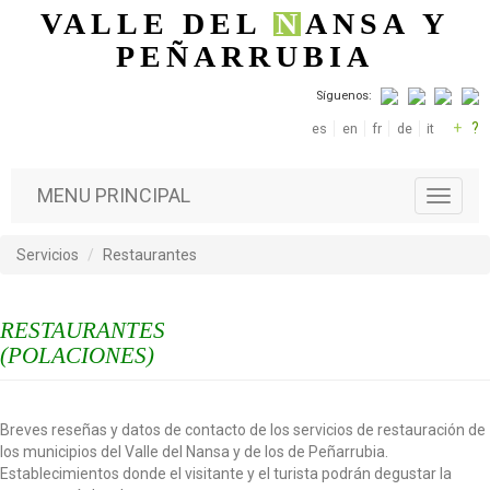
Pasar al contenido principal
VALLE DEL
N
ANSA
Y
PEÑARRUBIA
Síguenos:
+
?
es
en
fr
de
it
MENU PRINCIPAL
T
o
g
Servicios
Restaurantes
g
l
e
RESTAURANTES
n
a
(POLACIONES)
v
i
g
Breves reseñas y datos de contacto de los servicios de restauración de
a
los municipios del Valle del Nansa y de los de Peñarrubia.
t
Establecimientos donde el visitante y el turista podrán degustar la
i