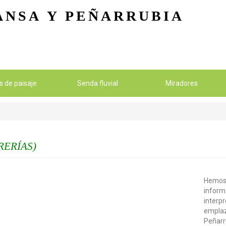
Pasar al contenido principal
ANSA
Y PEÑARRUBIA
os de paisaje
Senda fluvial
Miradores
RERÍAS)
Hemos 
inform
interp
emplaz
Peñarr