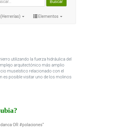
Buscar
(Herrerías)
Elementos
erro utilizando la fuerza hidráulica del
complejo arquitectónico más amplio
acio museístico relacionado con el
én es posible visitar uno de los molinos
rubia?
udanca OR #polaciones"