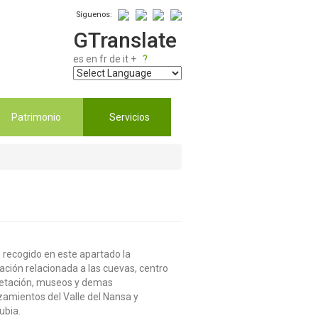
Síguenos:
GTranslate
es
en
fr
de
it
+
?
Patrimonio
Servicios
recogido en este apartado la
ación relacionada a las cuevas, centro
retación, museos y demas
amientos del Valle del Nansa y
ubia.