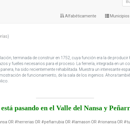
Alfabéticamente
Municipios 
erías
)
lación, terminada de construir en 1752, cuya función era la de producir hi
os y fuelles necesarios para el proceso. La ferrería, integrada en un 
 panera, ha sido recientemente rehabilitada. Muestra un interesante esp
n demostración de funcionamiento, de la sala de los ingenios. Ahora tambi
lico.
está pasando en el Valle del Nansa y Peñar
ansa OR #herrerias OR #peñarrubia OR #lamason OR #rionansa OR #t