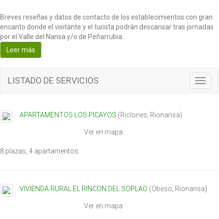
Breves reseñas y datos de contacto de los establecimientos con gran
encanto donde el visitante y el turista podrán descansar tras jornadas
por el Valle del Nansa y/o de Peñarrubia.
Leer más
LISTADO DE SERVICIOS
T
o
g
g
APARTAMENTOS LOS PICAYOS
(
Riclones
,
Rionansa
)
l
e
Ver en mapa
n
a
8 plazas, 4 apartamentos.
v
i
g
VIVIENDA RURAL EL RINCON DEL SOPLAO
(
Obeso
,
Rionansa
)
a
t
Ver en mapa
i
o