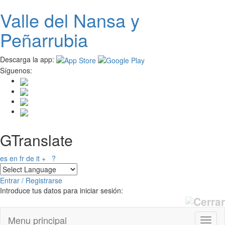
Valle del
N
ansa
y
Pasar al contenido principal
Peñarrubia
Descarga la app:
Síguenos:
GTranslate
es
en
fr
de
it
+
?
Entrar / Registrarse
Introduce tus datos para iniciar sesión:
Menu principal
Toggl