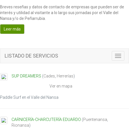
Breves reseñas y datos de contacto de empresas que pueden ser de
interés y utilidad al visitante a lo largo sus jornadas por el Valle del
Nansa y/o de Peñarrubia.
Leer más
LISTADO DE SERVICIOS
T
o
g
g
SUP DREAMERS
(
Cades
,
Herrerías
)
l
e
Ver en mapa
n
a
Paddle Surf en el Valle del Nansa
v
i
g
CARNICERÍA-CHARCUTERÍA EDUARDO
(
Puentenansa
,
a
Rionansa
)
t