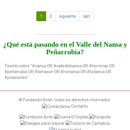
1
2
siguiente
last
¿Qué está pasando en el Valle del Nansa y
Peñarrubia?
Tweets sobre "#nansa OR #valledelnansa OR #herrerias OR
#peñarrubia OR #lamason OR #rionansa OR #tudanca OR
#polaciones"
© Fundación Botín, todos los derechos reservados.
Contacto