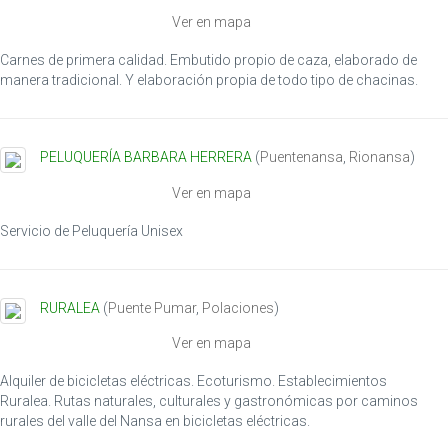
i
Ver en mapa
o
n
Carnes de primera calidad. Embutido propio de caza, elaborado de
manera tradicional. Y elaboración propia de todo tipo de chacinas.
PELUQUERÍA BARBARA HERRERA
(
Puentenansa
,
Rionansa
)
Ver en mapa
Servicio de Peluquería Unisex
RURALEA
(
Puente Pumar
,
Polaciones
)
Ver en mapa
Alquiler de bicicletas eléctricas. Ecoturismo. Establecimientos
Ruralea. Rutas naturales, culturales y gastronómicas por caminos
rurales del valle del Nansa en bicicletas eléctricas.