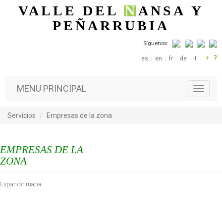
Pasar al contenido principal
VALLE DEL
N
ANSA
Y
PEÑARRUBIA
Síguenos:
+
?
es
en
fr
de
it
MENU PRINCIPAL
T
o
g
Servicios
Empresas de la zona
g
l
e
EMPRESAS DE LA
n
a
ZONA
v
i
Expandir mapa
g
a
t
i