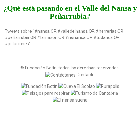
t
¿Qué está pasando en el Valle del Nansa y
i
Peñarrubia?
o
n
Tweets sobre "#nansa OR #valledelnansa OR #herrerias OR
#peñarrubia OR #lamason OR #rionansa OR #tudanca OR
#polaciones"
© Fundación Botín, todos los derechos reservados.
Contacto