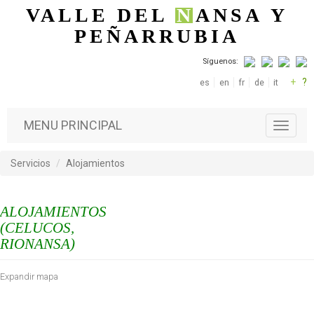
Pasar al contenido principal
VALLE DEL
N
ANSA
Y
PEÑARRUBIA
Síguenos:
+
?
es
en
fr
de
it
MENU PRINCIPAL
T
o
g
Servicios
Alojamientos
g
l
e
ALOJAMIENTOS
n
a
(CELUCOS,
v
RIONANSA)
i
g
Expandir mapa
a
t
i