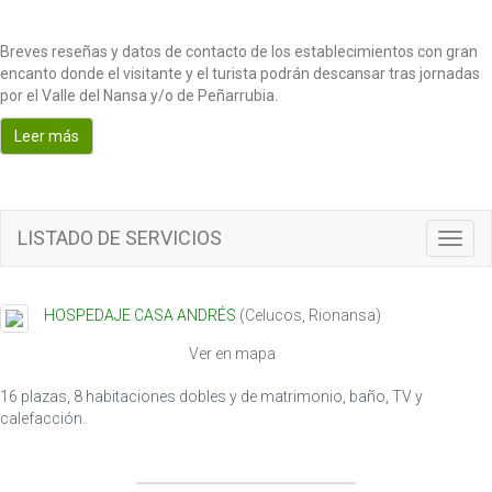
Breves reseñas y datos de contacto de los establecimientos con gran
encanto donde el visitante y el turista podrán descansar tras jornadas
por el Valle del Nansa y/o de Peñarrubia.
Leer más
LISTADO DE SERVICIOS
T
o
g
g
HOSPEDAJE CASA ANDRÉS
(
Celucos
,
Rionansa
)
l
e
Ver en mapa
n
a
16 plazas, 8 habitaciones dobles y de matrimonio, baño, TV y
v
calefacción.
i
g
a