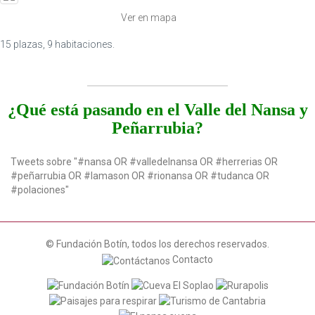
t
Ver en mapa
i
o
15 plazas, 9 habitaciones.
n
¿Qué está pasando en el Valle del Nansa y
Peñarrubia?
Tweets sobre "#nansa OR #valledelnansa OR #herrerias OR
#peñarrubia OR #lamason OR #rionansa OR #tudanca OR
#polaciones"
© Fundación Botín, todos los derechos reservados.
Contacto