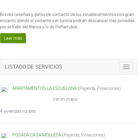
Breves reseñas y datos de contacto de los establecimientos con gran
encanto donde el visitante y el turista podrán descansar tras jornadas
por el Valle del Nansa y/o de Peñarrubia.
Leer más
LISTADO DE SERVICIOS
T
o
g
g
APARTAMENTOS LA ESCUELONA
(
Pejanda
,
Polaciones
)
l
e
Ver en mapa
n
a
4 viviendas rurales
v
i
g
POSADA CASA MOLLEDA
(
Pejanda
,
Polaciones
)
a