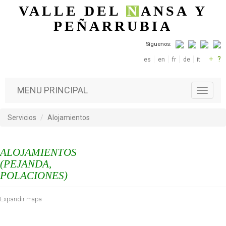
Pasar al contenido principal
VALLE DEL
N
ANSA
Y
PEÑARRUBIA
Síguenos:
+
?
es
en
fr
de
it
MENU PRINCIPAL
T
o
g
Servicios
Alojamientos
g
l
e
ALOJAMIENTOS
n
a
(PEJANDA,
v
POLACIONES)
i
g
Expandir mapa
a
t
i