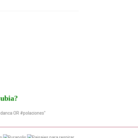
rubia?
udanca OR #polaciones"