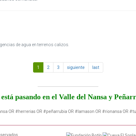
gencias de agua en terrenos calizos.
1
2
3
siguiente
last
está pasando en el Valle del Nansa y Peñar
ansa OR #herrerias OR #peñarrubia OR #lamason OR #rionansa OR #t
eservados.