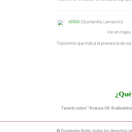
ARRIA
(
Quintanilla
,
Lamasón
)
Ver en mapa
Topónimo que indica la presencia de sur
¿Qué 
Tweets sobre "#nansa OR #valledeln
© Fundación Botín, todos los derechos r