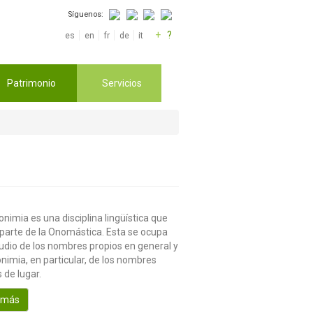
Síguenos:
+
?
es
en
fr
de
it
Patrimonio
Servicios
nimia es una disciplina lingüística que
parte de la Onomástica. Esta se ocupa
tudio de los nombres propios en general y
nimia, en particular, de los nombres
 de lugar.
 más