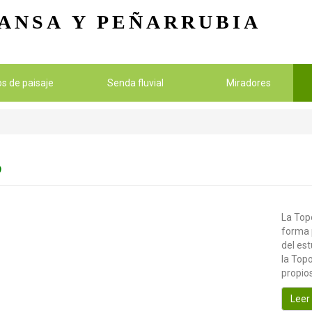
Pasar al contenido principal
ANSA
Y PEÑARRUBIA
ios de paisaje
Senda fluvial
Miradores
O
La Topo
forma 
del es
la Topo
propios
Leer