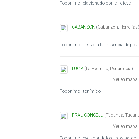
Topónimo relacionado con el relieve
CABANZÓN
(
Cabanzón
,
Herrerías
Topónimo alusivo a la presencia de pozo
LUCIA
(
La Hermida
,
Peñarrubia
)
Ver en mapa
Topónimo litonímico
PRAU CONCEJU
(
Tudanca
,
Tudan
Ver en mapa
Topónimo revelador de los usos agrop