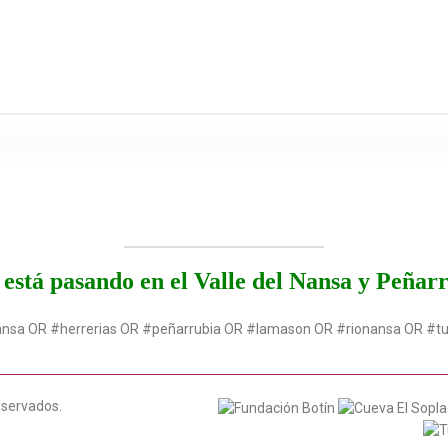
está pasando en el Valle del Nansa y Peñar
ansa OR #herrerias OR #peñarrubia OR #lamason OR #rionansa OR #t
eservados.