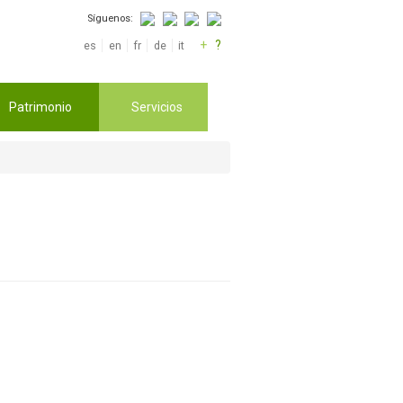
Síguenos:
+
?
es
en
fr
de
it
Patrimonio
Servicios