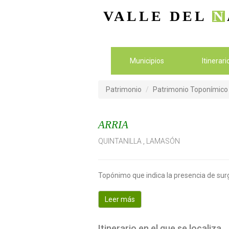
VALLE DEL
N
Municipios
Itinerar
Patrimonio
Patrimonio Toponímico
ARRIA
QUINTANILLA
,
LAMASÓN
Topónimo que indica la presencia de sur
Leer más
Itinerario en el que se localiza