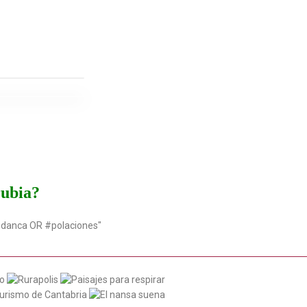
rubia?
udanca OR #polaciones"