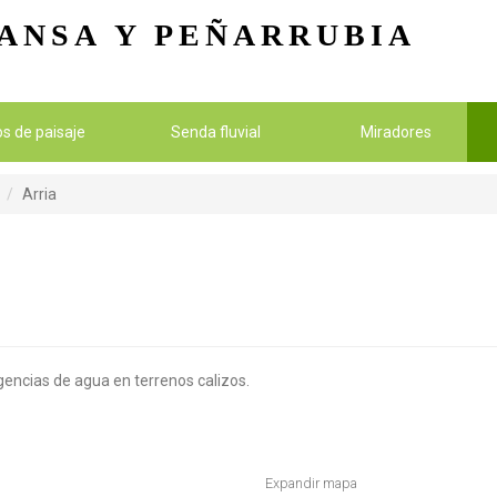
Pasar al contenido principal
ANSA
Y PEÑARRUBIA
ios de paisaje
Senda fluvial
Miradores
Arria
gencias de agua en terrenos calizos.
Expandir mapa