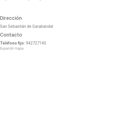
o
n
Dirección
San Sebastián de Garabandal
Contacto
Teléfono fijo:
942727145
Expandir mapa