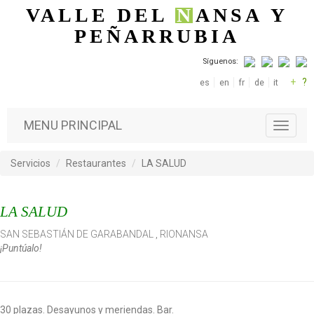
Pasar al contenido principal
VALLE DEL
N
ANSA
Y
PEÑARRUBIA
Síguenos:
+
?
es
en
fr
de
it
MENU PRINCIPAL
T
o
g
Servicios
Restaurantes
LA SALUD
g
l
e
LA SALUD
n
a
SAN SEBASTIÁN DE GARABANDAL
,
RIONANSA
v
¡Puntúalo!
i
g
a
t
i
30 plazas. Desayunos y meriendas. Bar.