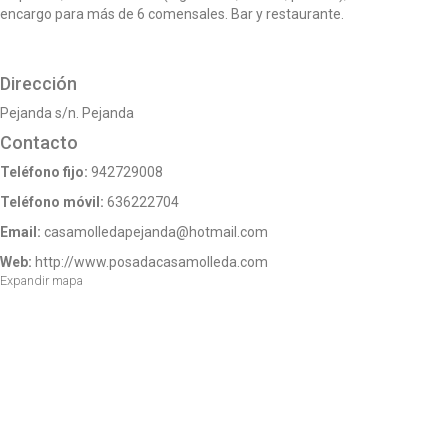
o
encargo para más de 6 comensales. Bar y restaurante.
n
Dirección
Pejanda s/n. Pejanda
Contacto
Teléfono fijo:
942729008
Teléfono móvil:
636222704
Email:
casamolledapejanda@hotmail.com
Web:
http://www.posadacasamolleda.com
Expandir mapa