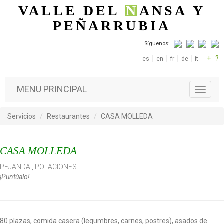
Pasar al contenido principal
VALLE DEL
N
ANSA
Y
PEÑARRUBIA
Síguenos:
+
?
es
en
fr
de
it
MENU PRINCIPAL
T
o
g
Servicios
Restaurantes
CASA MOLLEDA
g
l
e
CASA MOLLEDA
n
a
PEJANDA
,
POLACIONES
v
¡Puntúalo!
i
g
a
t
i
80 plazas, comida casera (legumbres, carnes, postres), asados de