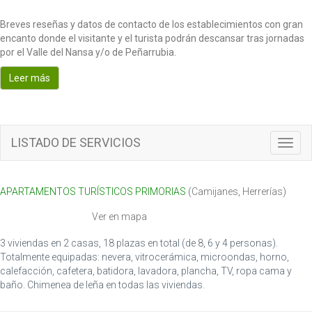
Breves reseñas y datos de contacto de los establecimientos con gran
encanto donde el visitante y el turista podrán descansar tras jornadas
por el Valle del Nansa y/o de Peñarrubia.
Leer más
LISTADO DE SERVICIOS
T
o
g
g
APARTAMENTOS TURÍSTICOS PRIMORIAS
(
Camijanes
,
Herrerías
)
l
e
Ver en mapa
n
a
3 viviendas en 2 casas, 18 plazas en total (de 8, 6 y 4 personas).
v
Totalmente equipadas: nevera, vitrocerámica, microondas, horno,
i
calefacción, cafetera, batidora, lavadora, plancha, TV, ropa cama y
g
baño. Chimenea de leña en todas las viviendas.
a
t