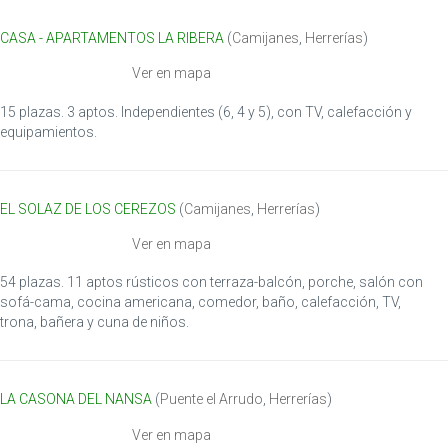
i
CASA - APARTAMENTOS LA RIBERA
(
Camijanes
,
Herrerías
)
o
n
Ver en mapa
15 plazas. 3 aptos. Independientes (6, 4 y 5), con TV, calefacción y
equipamientos.
EL SOLAZ DE LOS CEREZOS
(
Camijanes
,
Herrerías
)
Ver en mapa
54 plazas. 11 aptos rústicos con terraza-balcón, porche, salón con
sofá-cama, cocina americana, comedor, baño, calefacción, TV,
trona, bañera y cuna de niños.
LA CASONA DEL NANSA
(
Puente el Arrudo
,
Herrerías
)
Ver en mapa