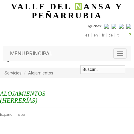
Pasar al contenido principal
VALLE DEL
N
ANSA
Y
PEÑARRUBIA
Síguenos:
+
?
es
en
fr
de
it
MENU PRINCIPAL
T
o
g
g
Servicios
Alojamientos
l
e
n
ALOJAMIENTOS
a
(HERRERÍAS)
v
i
g
Expandir mapa
a
t
i