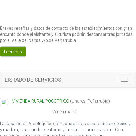
Breves reseñas y datos de contacto de los establecimientos con gran
encanto donde el visitante y el turista podrán descansar tras jornadas
por el Valle del Nansa y/o de Peñarrubia.
Leer más
LISTADO DE SERVICIOS
Toggl
navig
VIVIENDA RURAL POCOTRIGO
(
Linares
,
Peñarrubia
)
Ver en mapa
La Casa Rural Pocotrigo se compone de dos casas rurales de piedra
y madera, respetando el entorno y la arquitectura de la zona. Con
capacidad para 16 personas y tres camas supletorias