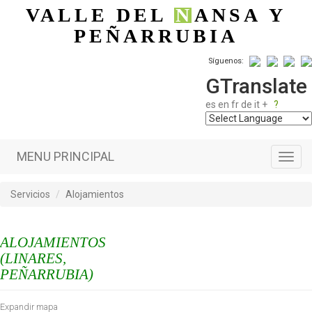
Pasar al contenido principal
VALLE DEL
N
ANSA
Y
PEÑARRUBIA
Síguenos:
GTranslate
es
en
fr
de
it
+
?
MENU PRINCIPAL
Toggl
navig
Servicios
Alojamientos
ALOJAMIENTOS
(LINARES,
PEÑARRUBIA)
Expandir mapa