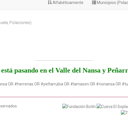
Alfabéticamente
Municipios (Pola
uela
,
Polaciones
)
está pasando en el Valle del Nansa y Peñar
ansa OR #herrerias OR #peñarrubia OR #lamason OR #rionansa OR #t
eservados.