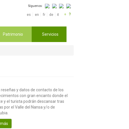
Síguenos:
+
?
es
en
fr
de
it
Patrimonio
Servicios
 reseñas y datos de contacto de los
ecimientos con gran encanto donde el
te y el turista podrán descansar tras
s por el Valle del Nansa y/o de
ubia.
 más