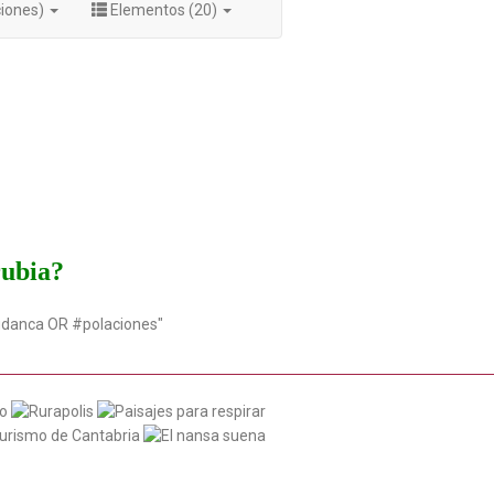
ciones)
Elementos (20)
rubia?
udanca OR #polaciones"