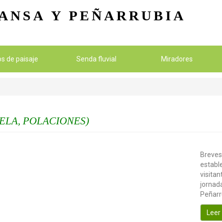
Pasar al contenido principal
ANSA
Y PEÑARRUBIA
ios de paisaje
Senda fluvial
Miradores
ELA, POLACIONES)
Breves
establ
visitan
jornada
Peñarr
Leer